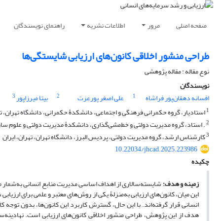
صفحه اصلی
مرور
اطلاعات نشریه
راهنمای نویسندگان
طراحی منشور اخلاقی کانون‌های ارزیابی شایستگی‌ها
نوع مقاله : مقاله پژوهشی
نویسندگان
3
2
1
افسانه دهقان‌پور فراشاه
علی اصغر پورعزت
بیتا میرزاپور
1
استادیار، گروه حکمرانی فرهنگی و اجتماعی، دانشکدۀ حکمرانی، دانشگاه تهران، ته
2
. استاد، گروه مدیریت دولتی و خط‌مشی‌گذاری، دانشکدۀ مدیریت دولتی و علوم سازم
3
کارشناس ارشد، گروه مدیریت دولتی، پردیس البرز، دانشگاه تهران، تهران، ایران
10.22034/jhcad.2025.223986
چکیده
زمینه و هدف:
شایسته‌سالاری از اهداف اساسی مدیریت منابع انسانی به‌شمار می‌
این میان، کانون‌های ارزیابی به‌منزلۀ یکی از روش‌های معتبر و علمی برای ارزیاب
انسانی قرار گرفته‌اند. با این حال، گسترش کاربرد این کانون‌ها، بدون توجه ک
هدف از این پژوهش، طراحی منشور اخلاقی کانون‌های ارزیابی است. نهادینه‌سا