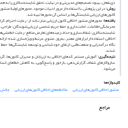
ذی‌نفعان، بهبود تصمیم‌های مدیریتی و در نهایت، تحقق شایسته‌سالاری را به همر
روش:
در این پژوهش، با استفاده از مرور ادبیات موجود، محورهای اولیۀ منشور
کانون‌های ارزیابی شایستگی‌ها بر اساس آن محورها تهیه شد.
یافته‌ها:
محورهای منشور اخلاقی کانون ارزیابی عبارت‌اند از: رعایت احترام، کرا
محرمانگی اطلاعات، امانت‌داری و حفظ حریم شخصی ارزیابی‌شوندگان؛ طراحی، 
شایسته‌سالاری؛ شفاف‌سازی و حذف زمینه‌های تعارض منافع؛ رعایت خط‌مشی‌ها، 
اخلاقی؛ استفاده از ابزارهای معتبر، به‌روز، متنوع، مرتبط و ویژه‌سازی شده؛ ا
نگاه درآمدزایی و منفعت‌طلبی؛ ارتقای خودشناسی و توسعه شایستگی‌ها؛ حفظ مال
شدند.
نتیجه‌گیری:
آموزش مستمر کدهای اخلاقی به ارزیابان و مدیران کانون‌ها، گزین
سازوکارهای شفاف گزارش‌دهی، بازخور و پاسخ‌گویی، به کاهش خطاهای انسانی،
می‌شود.
کلیدواژه‌ها
منشور اخلاقی کانون‌های ارزیابی
ملاحظه‌های اخلاقی کانون‌های ارزیابی
چالش‌ه
مراجع