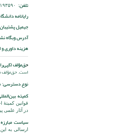
تلفن
: ۶۶۱۹۳۵۹۰ - 021
رایانامه دانشگ
جیمیل پشتیبان
آدرس وبگاه نش
هزینه داوری و ا
ح
ق‌مؤلف (کپی‌را
است. حق‌مؤلف م
نوع دسترسی
: 
کمیته بین‌الملل
قوانین کمیتۀ اخ
در آثار علمی پ
سیاست مبارزه 
ارسالی به این 