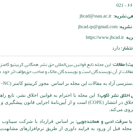
اهی نشریه:
jhcad@ssau.ac.ir
 نشریه
: jhcad.qs@gmail.com
ریه
https://www.jhcad.ir
نتشار:
دارد
یت) مقالات
: این مجله تابع قوانین بین‌المللی حق نشر همگانی کرییتیو کامنز 
قالات از آن نویسندگان است و نویسندگان مالک و صاحب حق‌مؤلف اثر خود 
Y-NC
دسترسی آزاد به مقالات این مجله بر اساس مجوز کرییتیو کامنز (
ی اخلاق نشر (
کوپ
)
: این مجله با احترام به قوانین اخلاق نشر، تابع راه
COPE
لاق در انتشار (
) است و از آیین‌نامۀ اجرایی قانون پیشگیری و م
یروی می‌کند.
با سرقت ادبی و همانندجویی
: بر اساس قرارداد با شرکت سیناوب ت
مجله قبل از ورود به فرایند داوری از طریق نرم‌افزارهای مشابهت‌ی