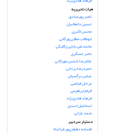
فرهاد هادی‌نژاد
هیات تحریریه
ناصر پورصادق
حسین دامغانیان
محسن اکبری
ابوطالب مطلبی ورکانی
محمدعلی بابایی زکلیکی
ناصر عسگری
غلامرضا شمس مورکانی
حمیدرضا یزدانی
عباس نرگسیان
مرجان فیاضی
الهام ابراهیمی
فرهاد هادی‌نژاد
اسماعیل اسدی
صمد بارانی
دستیار سردبیر
افسانه دهقان‌پور فراشاه