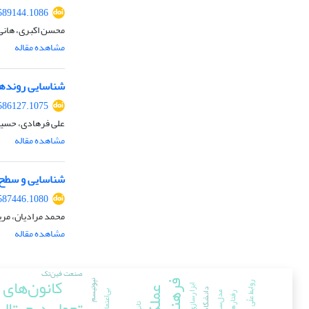
589144.1086
محسن اکبری، هانی
مشاهده مقاله
شناسایی روندها 
586127.1075
علی فرهادی، حسین
مشاهده مقاله
شناسایی و سطح‌
587446.1080
محمد مرادیان، مر
مشاهده مقاله
صنعت فین‌تک
کانون‌های 
نپوتیسم
روابط علّی
ابزارسازی
تحول دیجیتال