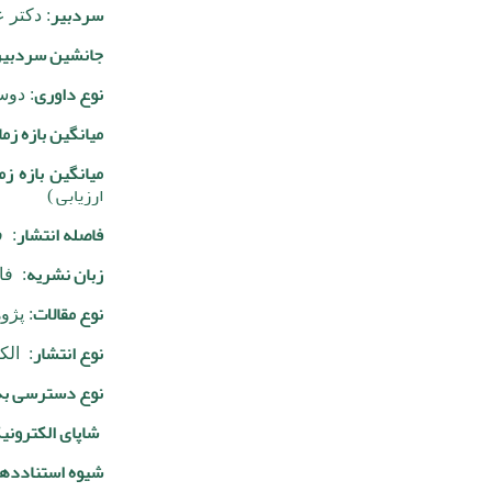
سردبیر
: دکتر 
جانشین سردبیر
نوع داوری
: دوس
میانگین بازه زم
میانگین بازه ز
ارزیابی
)
فاصله انتشار
: ف
زبان نشریه
: ف
نوع مقالات
: پژ
نوع انتشار
: الک
نوع دسترسی به 
شاپای الکترونی
شیوه استنادده