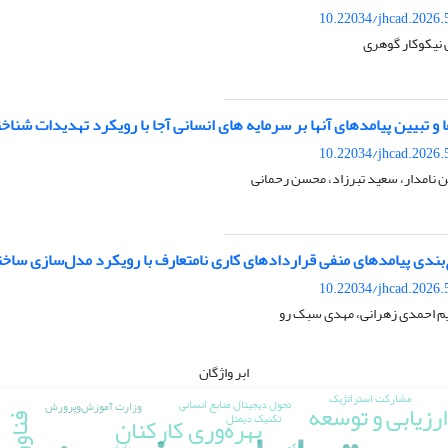
10.22034/jhcad.2026.
 نیکوکار گوهری
و تبیین پیامدهای آنها بر سرمایه های انسانی آجا با رویکرد تهدیدات شناخ
10.22034/jhcad.2026.
 نامدار، سعید تبرزاد، محسن رحمانی
بندی پیامدهای منفی قراردادهای کاری نامتعارف با رویکرد مدل‌سازی ساخ
10.22034/jhcad.2026.
یم احمدی زهرانی، مهدی سبک رو
ابر واژگان
مشارکت استراتژیک
تحول دیجیتال منابع انسانی
ارزیابی و توسعه
وزارت آموزش‌وپرورش
بهره‌وری کارکنان
تکنیک دیمتل
الگو