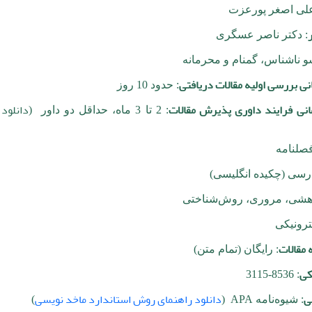
علی اصغر پورعزت
: دکتر ناصر عسگری
و ناشناس، گمنام و محرمانه
انی بررسی اولیه مقالات دریافتی
: حدود 10 روز
مانی فرایند داوری پذیرش مقالات
دانلود 
: 2 تا 3 ماه، حداقل دو داور (
صلنامه
ارسی (چکیده انگلیسی)
وهشی، مروری، روش‌شناختی
ترونیکی
مقالات
: رایگان (تمام متن)
کی
: 8536-3115
ی
APA
دانلود راهنمای روش استاندارد ماخد نویسی
: شیوه‌نامه
(
)