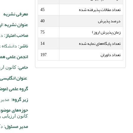
تعداد مقالات پذیرفته شده
45
معرفی نشریه
درصد پذیرش
40
عنوان نشریه
ار
:
زمان پذیرش (روز)
75
صاحب امتیاز
دا
:
تعداد پایگاه‌های نمایه شده
14
ناشر
دانشگاه ع
:
تعداد داوران
197
انجمن علمی همکا
حامی
: کانون ار
عنوان انگلیسی
گروه علمی (موض
زیر گروه:
مدیر
حوزه‌های موضو
کانون‌ ارزیابی 
مدیر مسئول
: د