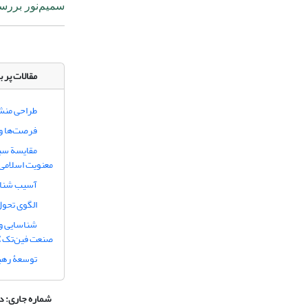
سمیم‌نور بررس
مقالات پر ب
طراحی منشو
فرصت‌ها و 
مقایسة سبک
معنویت اسلامی 
آسیب شناس
الگوی تحول
شناسایی و 
صنعت فین‌تک)
توسعۀ رهبر
شماره جاری:
دوره 3