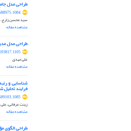
طراحی مدل جامع
588975.1084
سید محسن زارع، ا
مشاهده مقاله
طراحی مدل مدیر
593817.1105
علی مهدی
مشاهده مقاله
شناسایی و رتبه 
فرایند تحلیل ش
589103.1085
زینت عرفانی، علی 
مشاهده مقاله
طراحی الگوی مؤل