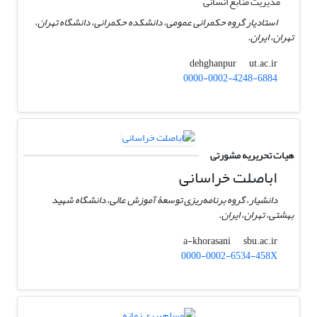
مدیریت منابع انسانی
استادیار گروه حکمرانی عمومی، دانشکده حکمرانی، دانشگاه تهران،
تهران، ایران.
ut.ac.ir
dehghanpur
0000-0002-4248-6884
هیات تحریریه مشورتی
اباصلت خراسانی
دانشیار، گروه برنامه‌ریزی توسعۀ آموزش عالی، دانشگاه شهید
بهشتی، تهران، ایران.
sbu.ac.ir
a-khorasani
0000-0002-6534-458X