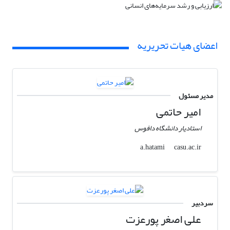
اعضای هیات تحریریه
مدیر مسئول
امیر حاتمی
استادیار دانشگاه دافوس
casu.ac.ir
a.hatami
سردبیر
علی اصغر پورعزت