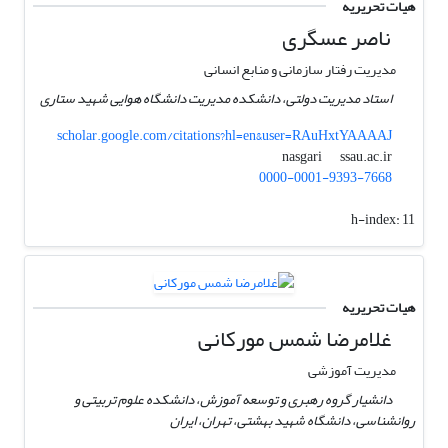
هیات تحریریه
ناصر عسگری
مدیریت رفتار سازمانی و منابع انسانی
استاد مدیریت دولتی، دانشکده مدیریت دانشگاه هوایی شهید ستاری
scholar.google.com/citations?hl=en&user=RAuHxtYAAAAJ
ssau.ac.ir
nasgari
0000-0001-9393-7668
h-index:
11
هیات تحریریه
غلامرضا شمس مورکانی
مدیریت آموزشی
دانشیار گروه رهبری و توسعه آموزش، دانشکده علوم تربیتی و
روانشناسی، دانشگاه شهید بهشتی، تهران، ایران