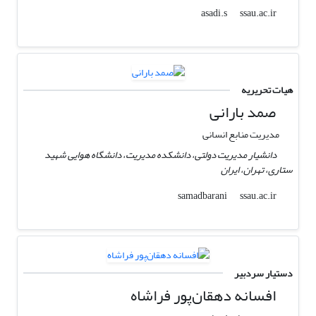
ssau.ac.ir
asadi.s
هیات تحریریه
صمد بارانی
مدیریت منابع انسانی
دانشیار مدیریت دولتی، دانشکده مدیریت، دانشگاه هوایی شهید
ستاری، تهران، ایران
ssau.ac.ir
samadbarani
دستیار سردبیر
افسانه دهقان‌پور فراشاه