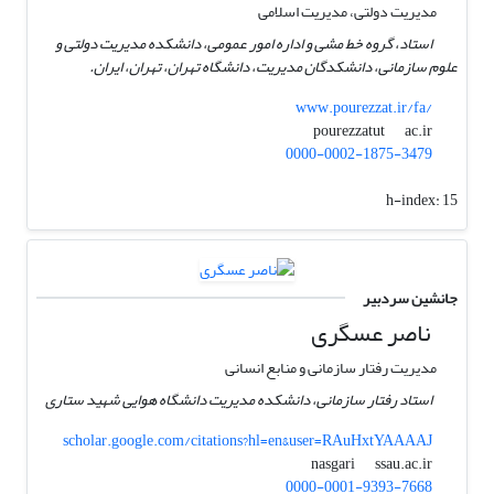
مدیریت دولتی، مدیریت اسلامی
استاد، گروه خط مشی و اداره امور عمومی، دانشکده مدیریت دولتی و
علوم سازمانی، دانشکدگان مدیریت، دانشگاه تهران، تهران، ایران.
www.pourezzat.ir/fa/
ac.ir
pourezzatut
0000-0002-1875-3479
h-index:
15
جانشین سردبیر
ناصر عسگری
مدیریت رفتار سازمانی و منابع انسانی
استاد رفتار سازمانی، دانشکده مدیریت دانشگاه هوایی شهید ستاری
scholar.google.com/citations?hl=en&user=RAuHxtYAAAAJ
ssau.ac.ir
nasgari
0000-0001-9393-7668