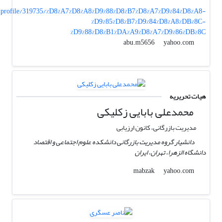
/profile/319735/%D8%A7%D8%A8%D9%88%D8%B7%D8%A7%D9%84%D8%A8-
%D9%85%D8%B7%D9%84%D8%A8%DB%8C-
%D9%88%D8%B1%DA%A9%D8%A7%D9%86%DB%8C
yahoo.com
abu.m5656
هیات تحریریه
محمدعلی بابایی زکلیکی
مدیریت بازرگانی، کانون ارزیابی
دانشیار گروه مدیریت بازرگانی دانشکده علوم اجتماعی و اقتصاد
دانشگاه الزهرا، تهران، ایران
yahoo.com
mabzak