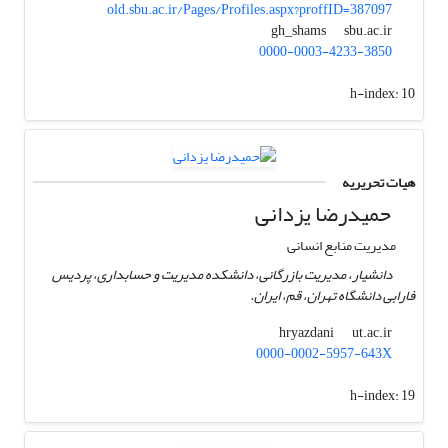
old.sbu.ac.ir/Pages/Profiles.aspx?proffID=387097
sbu.ac.ir
gh_shams
0000-0003-4233-3850
h-index:
10
هیات تحریریه
حمیدرضا یزدانی
مدیریت منابع انسانی
دانشیار، مدیریت بازرگانی، دانشکده مدیریت و حسابداری، پردیس
فارابی دانشگاه تهران، قم، ایران.
ut.ac.ir
hryazdani
0000-0002-5957-643X
h-index:
19