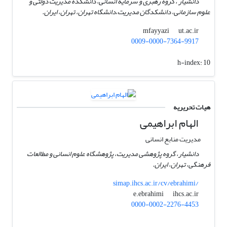
دانشیار ، گروه رهبری و سرمایه انسانی، دانشکده مدیریت دولتی و
علوم سازمانی، دانشکدگان مدیریت،دانشگاه تهران، تهران، ایران.
ut.ac.ir
mfayyazi
0009-0000-7364-9917
h-index:
10
هیات تحریریه
الهام ابراهیمی
مدیریت منابع انسانی
دانشیار، گروه پژوهشی مدیریت، پژوهشگاه علوم انسانی و مطالعات
فرهنگی، تهران، ایران.
simap.ihcs.ac.ir/cv/ebrahimi/
ihcs.ac.ir
e.ebrahimi
0000-0002-2276-4453