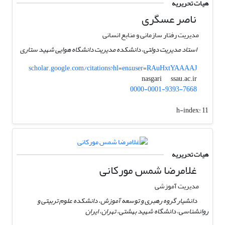
هیات تحریریه
ناصر عسگری
مدیریت رفتار سازمانی و منابع انسانی
استاد مدیریت دولتی، دانشکده مدیریت دانشگاه هوایی شهید ستاری
scholar.google.com/citations?hl=en&user=RAuHxtYAAAAJ
ssau.ac.ir
nasgari
0000-0001-9393-7668
h-index:
11
هیات تحریریه
غلامرضا شمس مورکانی
مدیریت آموزشی
دانشیار گروه رهبری و توسعه آموزش، دانشکده علوم تربیتی و
روانشناسی، دانشگاه شهید بهشتی، تهران، ایران