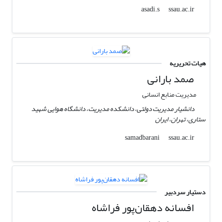
ssau.ac.ir
asadi.s
هیات تحریریه
صمد بارانی
مدیریت منابع انسانی
دانشیار مدیریت دولتی، دانشکده مدیریت، دانشگاه هوایی شهید
ستاری، تهران، ایران
ssau.ac.ir
samadbarani
دستیار سردبیر
افسانه دهقان‌پور فراشاه