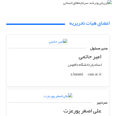
اعضای هیات تحریریه
مدیر مسئول
امیر حاتمی
استادیار دانشگاه دافوس
casu.ac.ir
a.hatami
سردبیر
علی اصغر پورعزت