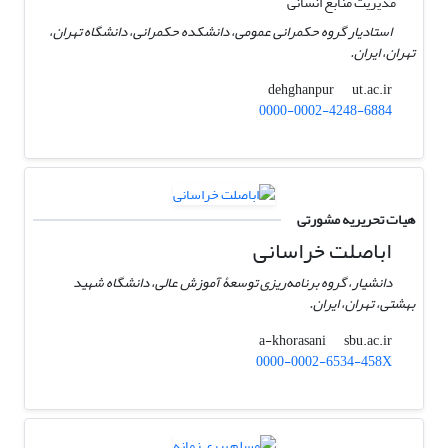
مدیریت منابع انسانی
استادیار گروه حکمرانی عمومی، دانشکده حکمرانی، دانشگاه تهران،
تهران، ایران.
ut.ac.ir
dehghanpur
0000-0002-4248-6884
هیات تحریریه مشورتی
اباصلت خراسانی
دانشیار، گروه برنامه‌ریزی توسعۀ آموزش عالی، دانشگاه شهید
بهشتی، تهران، ایران.
sbu.ac.ir
a-khorasani
0000-0002-6534-458X