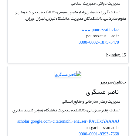
مدیریت دولتی، مدیریت اسلامی
استاد، گروه خط مشی و اداره امور عمومی، دانشکده مدیریت دولتی و
علوم سازمانی، دانشکدگان مدیریت، دانشگاه تهران، تهران، ایران.
www.pourezzat.ir/fa/
ac.ir
pourezzatut
0000-0002-1875-3479
h-index:
15
جانشین سردبیر
ناصر عسگری
مدیریت رفتار سازمانی و منابع انسانی
استاد رفتار سازمانی، دانشکده مدیریت دانشگاه هوایی شهید ستاری
scholar.google.com/citations?hl=en&user=RAuHxtYAAAAJ
ssau.ac.ir
nasgari
0000-0001-9393-7668