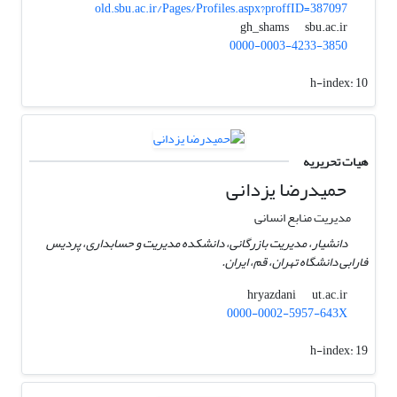
old.sbu.ac.ir/Pages/Profiles.aspx?proffID=387097
sbu.ac.ir
gh_shams
0000-0003-4233-3850
h-index:
10
هیات تحریریه
حمیدرضا یزدانی
مدیریت منابع انسانی
دانشیار، مدیریت بازرگانی، دانشکده مدیریت و حسابداری، پردیس
فارابی دانشگاه تهران، قم، ایران.
ut.ac.ir
hryazdani
0000-0002-5957-643X
h-index:
19