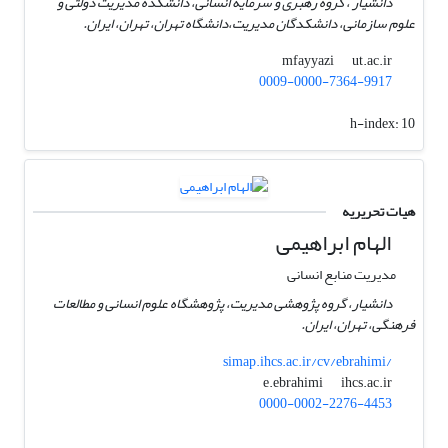
دانشیار ، گروه رهبری و سرمایه انسانی، دانشکده مدیریت دولتی و
علوم سازمانی، دانشکدگان مدیریت،دانشگاه تهران، تهران، ایران.
ut.ac.ir
mfayyazi
0009-0000-7364-9917
h-index:
10
هیات تحریریه
الهام ابراهیمی
مدیریت منابع انسانی
دانشیار، گروه پژوهشی مدیریت، پژوهشگاه علوم انسانی و مطالعات
فرهنگی، تهران، ایران.
simap.ihcs.ac.ir/cv/ebrahimi/
ihcs.ac.ir
e.ebrahimi
0000-0002-2276-4453