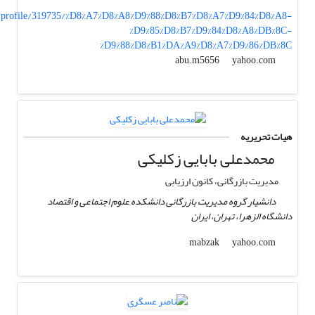
/profile/319735/%D8%A7%D8%A8%D9%88%D8%B7%D8%A7%D9%84%D8%A8-
%D9%85%D8%B7%D9%84%D8%A8%DB%8C-
%D9%88%D8%B1%DA%A9%D8%A7%D9%86%DB%8C
yahoo.com
abu.m5656
هیات تحریریه
محمدعلی بابایی زکلیکی
مدیریت بازرگانی، کانون ارزیابی
دانشیار گروه مدیریت بازرگانی دانشکده علوم اجتماعی و اقتصاد
دانشگاه الزهرا، تهران، ایران
yahoo.com
mabzak