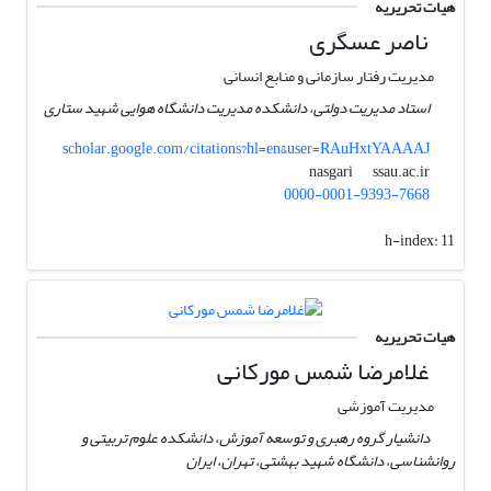
هیات تحریریه
ناصر عسگری
مدیریت رفتار سازمانی و منابع انسانی
استاد مدیریت دولتی، دانشکده مدیریت دانشگاه هوایی شهید ستاری
scholar.google.com/citations?hl=en&user=RAuHxtYAAAAJ
ssau.ac.ir
nasgari
0000-0001-9393-7668
h-index:
11
هیات تحریریه
غلامرضا شمس مورکانی
مدیریت آموزشی
دانشیار گروه رهبری و توسعه آموزش، دانشکده علوم تربیتی و
روانشناسی، دانشگاه شهید بهشتی، تهران، ایران