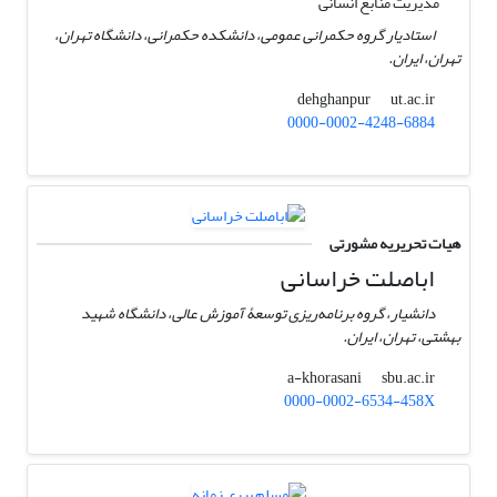
مدیریت منابع انسانی
استادیار گروه حکمرانی عمومی، دانشکده حکمرانی، دانشگاه تهران،
تهران، ایران.
ut.ac.ir
dehghanpur
0000-0002-4248-6884
هیات تحریریه مشورتی
اباصلت خراسانی
دانشیار، گروه برنامه‌ریزی توسعۀ آموزش عالی، دانشگاه شهید
بهشتی، تهران، ایران.
sbu.ac.ir
a-khorasani
0000-0002-6534-458X