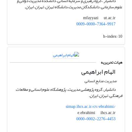
دانشیار ، گروه رهبری و سرمایه انسانی، دانشکده مدیریت دولتی و
علوم سازمانی، دانشکدگان مدیریت،دانشگاه تهران، تهران، ایران.
ut.ac.ir
mfayyazi
0009-0000-7364-9917
h-index:
10
هیات تحریریه
الهام ابراهیمی
مدیریت منابع انسانی
دانشیار، گروه پژوهشی مدیریت، پژوهشگاه علوم انسانی و مطالعات
فرهنگی، تهران، ایران.
simap.ihcs.ac.ir/cv/ebrahimi/
ihcs.ac.ir
e.ebrahimi
0000-0002-2276-4453