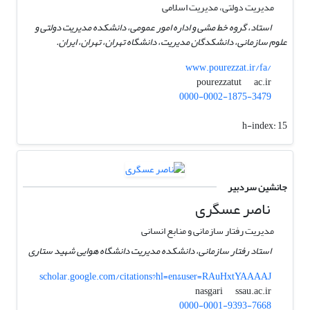
مدیریت دولتی، مدیریت اسلامی
استاد، گروه خط مشی و اداره امور عمومی، دانشکده مدیریت دولتی و
علوم سازمانی، دانشکدگان مدیریت، دانشگاه تهران، تهران، ایران.
www.pourezzat.ir/fa/
ac.ir
pourezzatut
0000-0002-1875-3479
h-index:
15
جانشین سردبیر
ناصر عسگری
مدیریت رفتار سازمانی و منابع انسانی
استاد رفتار سازمانی، دانشکده مدیریت دانشگاه هوایی شهید ستاری
scholar.google.com/citations?hl=en&user=RAuHxtYAAAAJ
ssau.ac.ir
nasgari
0000-0001-9393-7668