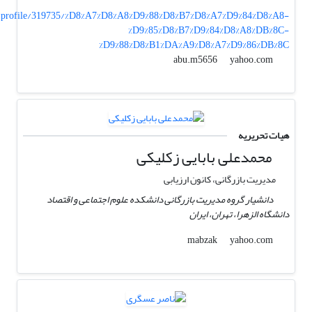
/profile/319735/%D8%A7%D8%A8%D9%88%D8%B7%D8%A7%D9%84%D8%A8-
%D9%85%D8%B7%D9%84%D8%A8%DB%8C-
%D9%88%D8%B1%DA%A9%D8%A7%D9%86%DB%8C
yahoo.com
abu.m5656
هیات تحریریه
محمدعلی بابایی زکلیکی
مدیریت بازرگانی، کانون ارزیابی
دانشیار گروه مدیریت بازرگانی دانشکده علوم اجتماعی و اقتصاد
دانشگاه الزهرا، تهران، ایران
yahoo.com
mabzak