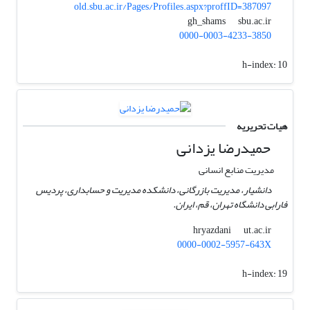
old.sbu.ac.ir/Pages/Profiles.aspx?proffID=387097
sbu.ac.ir
gh_shams
0000-0003-4233-3850
h-index:
10
هیات تحریریه
حمیدرضا یزدانی
مدیریت منابع انسانی
دانشیار، مدیریت بازرگانی، دانشکده مدیریت و حسابداری، پردیس
فارابی دانشگاه تهران، قم، ایران.
ut.ac.ir
hryazdani
0000-0002-5957-643X
h-index:
19