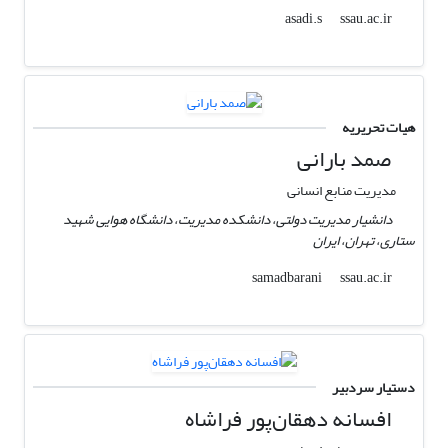
ssau.ac.ir
asadi.s
هیات تحریریه
صمد بارانی
مدیریت منابع انسانی
دانشیار مدیریت دولتی، دانشکده مدیریت، دانشگاه هوایی شهید
ستاری، تهران، ایران
ssau.ac.ir
samadbarani
دستیار سردبیر
افسانه دهقان‌پور فراشاه