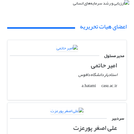
اعضای هیات تحریریه
مدیر مسئول
امیر حاتمی
استادیار دانشگاه دافوس
casu.ac.ir
a.hatami
سردبیر
علی اصغر پورعزت