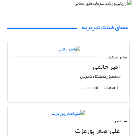
اعضای هیات تحریریه
مدیر مسئول
امیر حاتمی
استادیار دانشگاه دافوس
casu.ac.ir
a.hatami
سردبیر
علی اصغر پورعزت