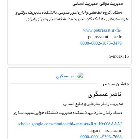
مدیریت دولتی، مدیریت اسلامی
استاد، گروه خط مشی و اداره امور عمومی، دانشکده مدیریت دولتی و
علوم سازمانی، دانشکدگان مدیریت، دانشگاه تهران، تهران، ایران.
www.pourezzat.ir/fa/
ac.ir
pourezzatut
0000-0002-1875-3479
h-index:
15
جانشین سردبیر
ناصر عسگری
مدیریت رفتار سازمانی و منابع انسانی
استاد رفتار سازمانی، دانشکده مدیریت دانشگاه هوایی شهید ستاری
scholar.google.com/citations?hl=en&user=RAuHxtYAAAAJ
ssau.ac.ir
nasgari
0000-0001-9393-7668