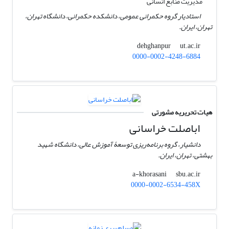
مدیریت منابع انسانی
استادیار گروه حکمرانی عمومی، دانشکده حکمرانی، دانشگاه تهران،
تهران، ایران.
ut.ac.ir
dehghanpur
0000-0002-4248-6884
هیات تحریریه مشورتی
اباصلت خراسانی
دانشیار، گروه برنامه‌ریزی توسعۀ آموزش عالی، دانشگاه شهید
بهشتی، تهران، ایران.
sbu.ac.ir
a-khorasani
0000-0002-6534-458X