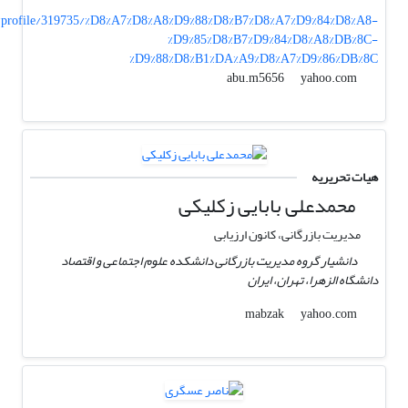
/profile/319735/%D8%A7%D8%A8%D9%88%D8%B7%D8%A7%D9%84%D8%A8-
%D9%85%D8%B7%D9%84%D8%A8%DB%8C-
%D9%88%D8%B1%DA%A9%D8%A7%D9%86%DB%8C
yahoo.com
abu.m5656
هیات تحریریه
محمدعلی بابایی زکلیکی
مدیریت بازرگانی، کانون ارزیابی
دانشیار گروه مدیریت بازرگانی دانشکده علوم اجتماعی و اقتصاد
دانشگاه الزهرا، تهران، ایران
yahoo.com
mabzak