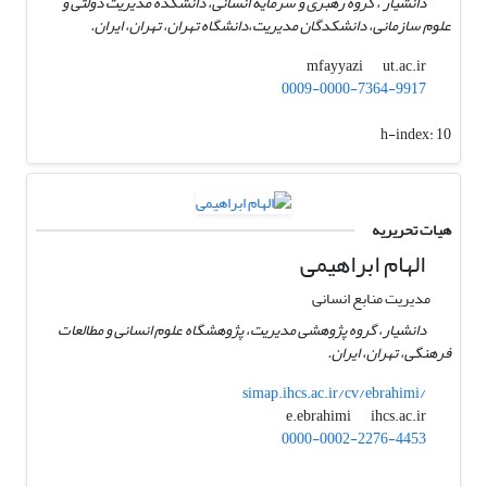
دانشیار ، گروه رهبری و سرمایه انسانی، دانشکده مدیریت دولتی و
علوم سازمانی، دانشکدگان مدیریت،دانشگاه تهران، تهران، ایران.
ut.ac.ir
mfayyazi
0009-0000-7364-9917
h-index:
10
هیات تحریریه
الهام ابراهیمی
مدیریت منابع انسانی
دانشیار، گروه پژوهشی مدیریت، پژوهشگاه علوم انسانی و مطالعات
فرهنگی، تهران، ایران.
simap.ihcs.ac.ir/cv/ebrahimi/
ihcs.ac.ir
e.ebrahimi
0000-0002-2276-4453