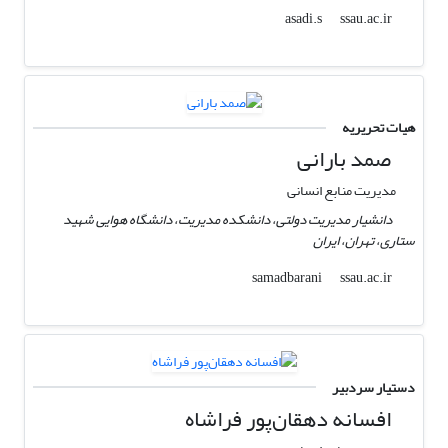
ssau.ac.ir
asadi.s
هیات تحریریه
صمد بارانی
مدیریت منابع انسانی
دانشیار مدیریت دولتی، دانشکده مدیریت، دانشگاه هوایی شهید
ستاری، تهران، ایران
ssau.ac.ir
samadbarani
دستیار سردبیر
افسانه دهقان‌پور فراشاه