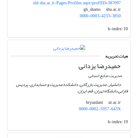
old.sbu.ac.ir/Pages/Profiles.aspx?proffID=387097
sbu.ac.ir
gh_shams
0000-0003-4233-3850
h-index:
10
هیات تحریریه
حمیدرضا یزدانی
مدیریت منابع انسانی
دانشیار، مدیریت بازرگانی، دانشکده مدیریت و حسابداری، پردیس
فارابی دانشگاه تهران، قم، ایران.
ut.ac.ir
hryazdani
0000-0002-5957-643X
h-index:
19