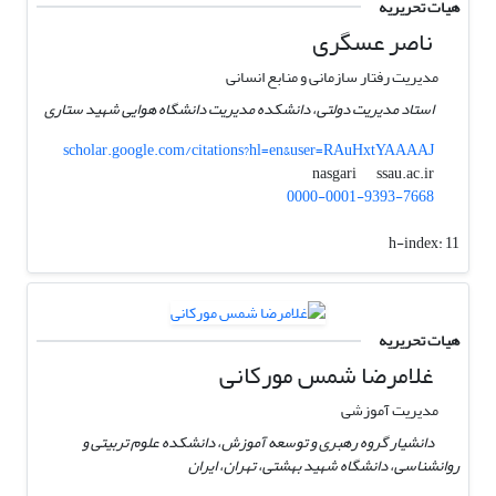
هیات تحریریه
ناصر عسگری
مدیریت رفتار سازمانی و منابع انسانی
استاد مدیریت دولتی، دانشکده مدیریت دانشگاه هوایی شهید ستاری
scholar.google.com/citations?hl=en&user=RAuHxtYAAAAJ
ssau.ac.ir
nasgari
0000-0001-9393-7668
h-index:
11
هیات تحریریه
غلامرضا شمس مورکانی
مدیریت آموزشی
دانشیار گروه رهبری و توسعه آموزش، دانشکده علوم تربیتی و
روانشناسی، دانشگاه شهید بهشتی، تهران، ایران